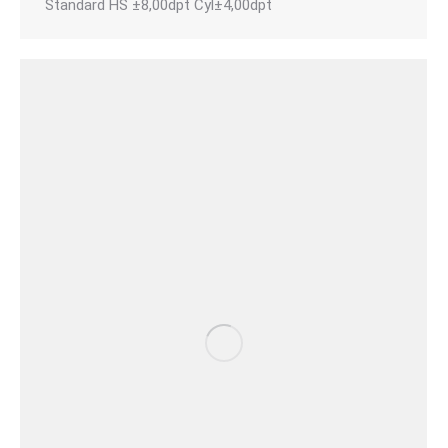
Standard HS ±8,00dpt Cyl±4,00dpt