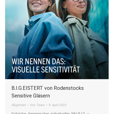
B.I.G.EISTERT von Rodenstocks
Sensitive Gläsern
Allgemein
Von
Team
9. April 2025
Schärfer, dynamischer, individueller: Mit B.I.G. –