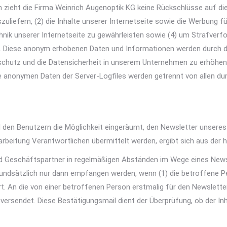
n zieht die Firma Weinrich Augenoptik KG keine Rückschlüsse auf di
szuliefern, (2) die Inhalte unserer Internetseite sowie die Werbung f
ik unserer Internetseite zu gewährleisten sowie (4) um Strafverfo
. Diese anonym erhobenen Daten und Informationen werden durch di
schutz und die Datensicherheit in unserem Unternehmen zu erhöhen, 
e anonymen Daten der Server-Logfiles werden getrennt von allen d
ird den Benutzern die Möglichkeit eingeräumt, den Newsletter unse
rarbeitung Verantwortlichen übermittelt werden, ergibt sich aus der
und Geschäftspartner in regelmäßigen Abständen im Wege eines New
dsätzlich nur dann empfangen werden, wenn (1) die betroffene Pers
rt. An die von einer betroffenen Person erstmalig für den Newslett
ersendet. Diese Bestätigungsmail dient der Überprüfung, ob der In