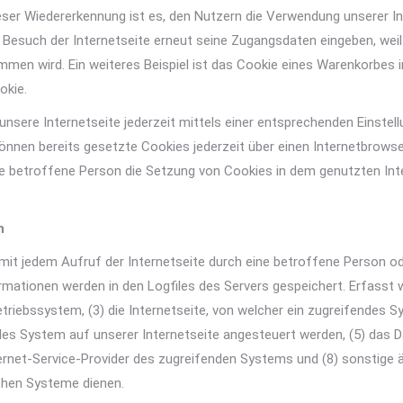
er Wiedererkennung ist es, den Nutzern die Verwendung unserer Inte
 Besuch der Internetseite erneut seine Zugangsdaten eingeben, wei
 wird. Ein weiteres Beispiel ist das Cookie eines Warenkorbes im O
okie.
nsere Internetseite jederzeit mittels einer entsprechenden Einstel
können bereits gesetzte Cookies jederzeit über einen Internetbrow
 die betroffene Person die Setzung von Cookies in dem genutzten In
n
 mit jedem Aufruf der Internetseite durch eine betroffene Person o
rmationen werden in den Logfiles des Servers gespeichert. Erfasst
riebssystem, (3) die Internetseite, von welcher ein zugreifendes S
ndes System auf unserer Internetseite angesteuert werden, (5) das Da
Internet-Service-Provider des zugreifenden Systems und (8) sonstige
chen Systeme dienen.