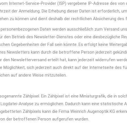
 vom Internet-Service-Provider (ISP) vergebene IP-Adresse des vo
it der Anmeldung. Die Erhebung dieser Daten ist erforderlich, um
hen zu können und dient deshalb der rechtlichen Absicherung des f
 personenbezogenen Daten werden ausschließlich zum Versand uns
r den Betrieb des Newsletter-Dienstes oder eine diesbezügliche Regi
chen Gegebenheiten der Fall sein könnte. Es erfolgt keine Weiter
 Newsletters kann durch die betroffene Person jederzeit gekündigt 
den Newsletterversand erteilt hat, kann jederzeit widerrufen werde
e Möglichkeit, sich jederzeit auch direkt auf der Internetseite des
ichen auf andere Weise mitzuteilen.
genannte Zählpixel. Ein Zählpixel ist eine Miniaturgrafik, die in s
Logdatei-Analyse zu ermöglichen. Dadurch kann eine statistische 
betteten Zählpixels kann die Firma Weinrich Augenoptik KG erkenn
 von der betroffenen Person aufgerufen wurden.