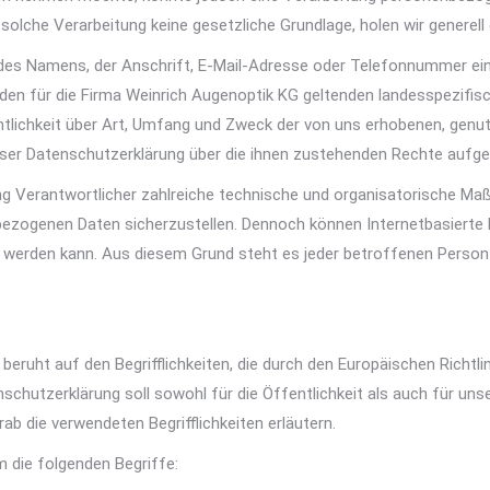
olche Verarbeitung keine gesetzliche Grundlage, holen wir generell e
des Namens, der Anschrift, E-Mail-Adresse oder Telefonnummer eine
en für die Firma Weinrich Augenoptik KG geltenden landesspezifis
lichkeit über Art, Umfang und Zweck der von uns erhobenen, genu
ser Datenschutzerklärung über die ihnen zustehenden Rechte aufgek
tung Verantwortlicher zahlreiche technische und organisatorische 
nbezogenen Daten sicherzustellen. Dennoch können Internetbasierte
t werden kann. Aus diesem Grund steht es jeder betroffenen Person
beruht auf den Begrifflichkeiten, die durch den Europäischen Richt
hutzerklärung soll sowohl für die Öffentlichkeit als auch für uns
ab die verwendeten Begrifflichkeiten erläutern.
 die folgenden Begriffe: