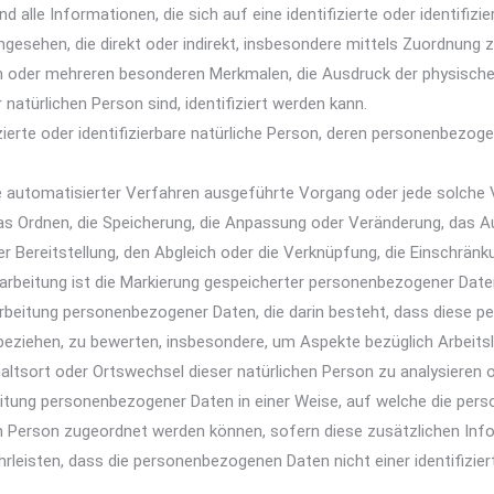
le Informationen, die sich auf eine identifizierte oder identifizi
n angesehen, die direkt oder indirekt, insbesondere mittels Zuordnu
m oder mehreren besonderen Merkmalen, die Ausdruck der physischen
r natürlichen Person sind, identifiziert werden kann.
zierte oder identifizierbare natürliche Person, deren personenbezo
Hilfe automatisierter Verfahren ausgeführte Vorgang oder jede so
das Ordnen, die Speicherung, die Anpassung oder Veränderung, das 
r Bereitstellung, den Abgleich oder die Verknüpfung, die Einschränk
arbeitung ist die Markierung gespeicherter personenbezogener Daten
 Verarbeitung personenbezogener Daten, die darin besteht, dass di
 beziehen, zu bewerten, insbesondere, um Aspekte bezüglich Arbeitsl
thaltsort oder Ortswechsel dieser natürlichen Person zu analysieren
eitung personenbezogener Daten in einer Weise, auf welche die pe
en Person zugeordnet werden können, sofern diese zusätzlichen In
leisten, dass die personenbezogenen Daten nicht einer identifizier