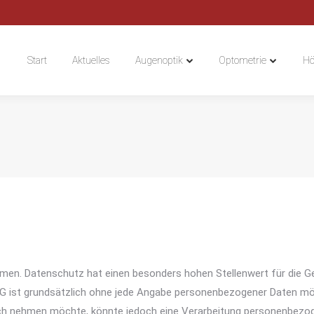
Start
Aktuelles
Augenoptik
Optometrie
Hö
Start
Aktuelles
Augenoptik
Optometrie
Hö
hmen. Datenschutz hat einen besonders hohen Stellenwert für die Ge
KG ist grundsätzlich ohne jede Angabe personenbezogener Daten mö
h nehmen möchte, könnte jedoch eine Verarbeitung personenbezogen