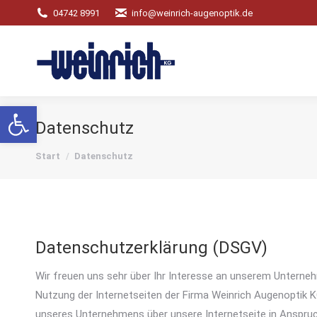
04742 8991
info@weinrich-augenoptik.de
Werkzeugleiste öffnen
Datenschutz
Sie befinden sich hier:
Start
Datenschutz
Datenschutzerklärung (DSGV)
Wir freuen uns sehr über Ihr Interesse an unserem Unterne
Nutzung der Internetseiten der Firma Weinrich Augenoptik 
unseres Unternehmens über unsere Internetseite in Anspruc