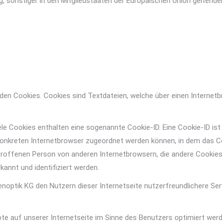
g, sonstiger in den Mitgliedstaaten der Europäischen Union gelte
nden Cookies. Cookies sind Textdateien, welche über einen Intern
le Cookies enthalten eine sogenannte Cookie-ID. Eine Cookie-ID ist
konkreten Internetbrowser zugeordnet werden können, in dem das C
betroffenen Person von anderen Internetbrowsern, die andere Cookies
kannt und identifiziert werden.
optik KG den Nutzern dieser Internetseite nutzerfreundlichere Serv
e auf unserer Internetseite im Sinne des Benutzers optimiert werde