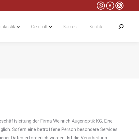
Whatsapp
Facebook
Instagra
rakustik
Geschäft
Karriere
Kontakt
Search:
page
page
page
opens
opens
opens
rakustik
Geschäft
Karriere
Kontakt
Search:
in
in
in
new
new
new
window
window
window
schäftsleitung der Firma Weinrich Augenoptik KG. Eine
glich. Sofern eine betroffene Person besondere Services
er Daten erforderlich werden. Ist die Verarbeitung