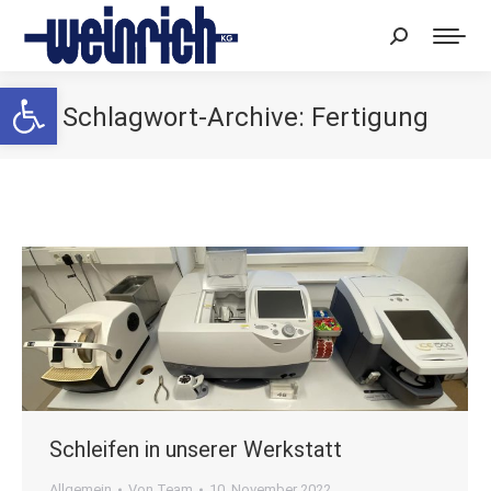
Search:
Werkzeugleiste öffnen
Schlagwort-Archive:
Fertigung
Sie befinden sich hier:
Schleifen in unserer Werkstatt
Allgemein
Von
Team
10. November 2022