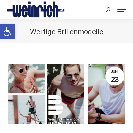
Search:
Werkzeugleiste öffnen
Wertige Brillenmodelle
Sie befinden sich hier:
JUNI
23