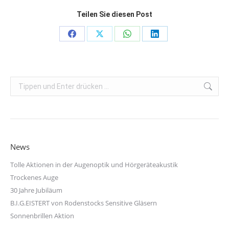
Teilen Sie diesen Post
Share
Share
Share
Share
on
on
on
on
Facebook
X
WhatsApp
LinkedIn
Search:
News
Tolle Aktionen in der Augenoptik und Hörgeräteakustik
Trockenes Auge
30 Jahre Jubiläum
B.I.G.EISTERT von Rodenstocks Sensitive Gläsern
Sonnenbrillen Aktion